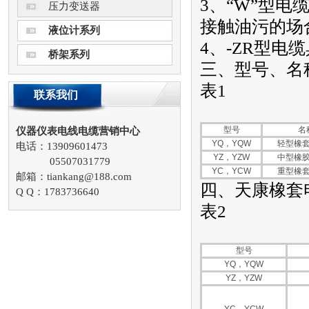
3、“W”型
压力变送器
接触油污的场
液位计系列
4、-ZR型电
桥架系列
三、型号、名
表1
联系我们
型号
名
仪器仪表电线电缆营销中心
YQ，YQW
轻型橡
电话：13909601473
YZ，YZW
中型橡
05507031779
YC，YCW
重型橡
邮箱：tiankang@188.com
四、天康橡套
Q Q：1783736640
表2
型号
YQ，YQW
YZ，YZW
YC，YCW