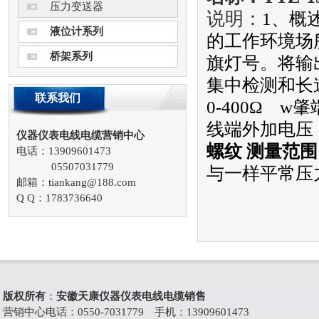
压力变送器
说明：
1、概
液位计系列
的工作环境场
桥架系列
旗灯号。将输
集中检测和长
联系我们
0-400Ω w
线端外加电压：
仪器仪表电线电缆营销中心
螺纹
测量范围
电话：13909601473
05507031779
与一样平常压力
邮箱：tiankang@188.com
Q Q：1783736640
版权所有
：
安徽天康仪器仪表电线电缆销售
营销中心电话：0550-7031779 手机：13909601473