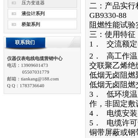
压力变送器
二：产品实行
液位计系列
GB9330-88
阻燃性能试验实行
桥架系列
三：使用特征
联系我们
1． 交流额
2． 高工作温
仪器仪表电线电缆营销中心
交联聚乙烯绝缘
电话：13909601473
05507031779
低烟无卤阻燃
邮箱：tiankang@188.com
低烟无卤阻燃交
Q Q：1783736640
3． 低环境
作，非固定敷设
4． 电缆安
5． 电缆许
铜带屏蔽或钢