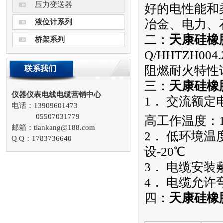
压力变送器
好的电性能和
冶金、电力、
液位计系列
二：
天康硅橡
桥架系列
Q/HHTZH004.
阻燃耐火特性试验
联系我们
三：
天康硅橡
仪器仪表电线电缆营销中心
1． 交流额定
电话：13909601473
05507031779
高工作温度：1
邮箱：tiankang@188.com
2． 低环境温
Q Q：1783736640
设-20℃
3． 电缆安装
4． 电缆允
四：
天康硅橡